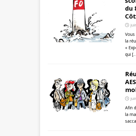
sco
du 
Côt
jui
Vous 
la ré
« Exp
qui
[
Réu
AES
mob
jui
Afin 
la ma
sacc