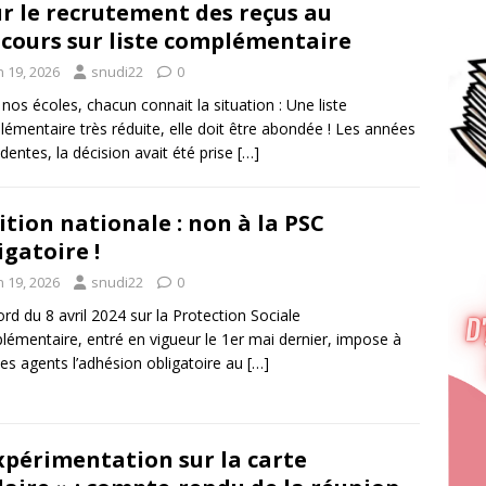
r le recrutement des reçus au
cours sur liste complémentaire
n 19, 2026
snudi22
0
nos écoles, chacun connait la situation : Une liste
émentaire très réduite, elle doit être abondée ! Les années
dentes, la décision avait été prise
[…]
ition nationale : non à la PSC
igatoire !
n 19, 2026
snudi22
0
ord du 8 avril 2024 sur la Protection Sociale
émentaire, entré en vigueur le 1er mai dernier, impose à
les agents l’adhésion obligatoire au
[…]
xpérimentation sur la carte