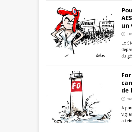
Pou
AES
un 
jui
Le SN
dépa
du gé
For
can
de 
ma
A par
vigil
attei