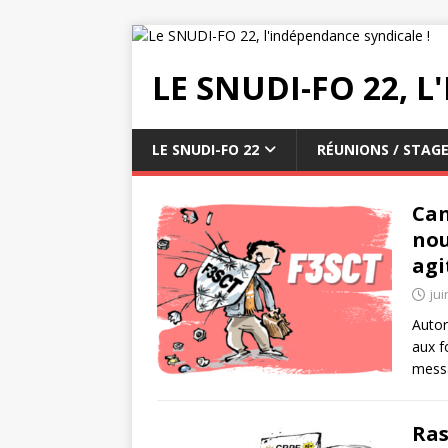
LE SNUDI-FO 22, 
LE SNUDI-FO 22
RÉUNIONS / STAGE
Can
nou
agi
jui
Autor
aux f
messa
Ras