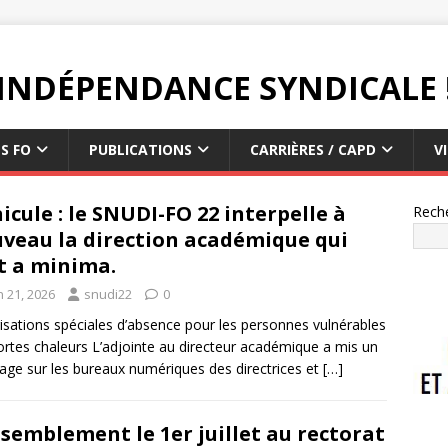
L'INDÉPENDANCE SYNDICALE 
S FO
PUBLICATIONS
CARRIÈRES / CAPD
V
icule : le SNUDI-FO 22 interpelle à
Rech
veau la direction académique qui
t a minima.
n 21, 2026
snudi22
0
isations spéciales d’absence pour les personnes vulnérables
ortes chaleurs L’adjointe au directeur académique a mis un
ge sur les bureaux numériques des directrices et
[…]
semblement le 1er juillet au rectorat