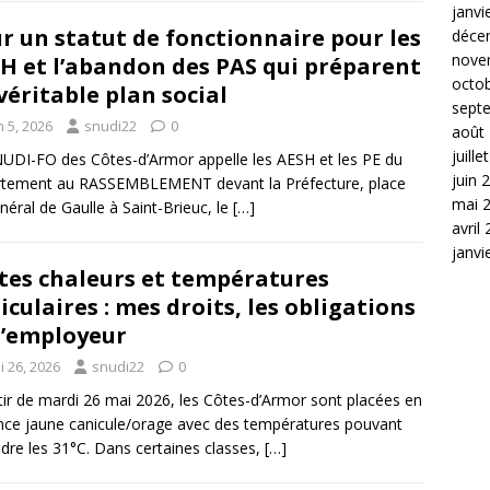
janvi
r un statut de fonctionnaire pour les
déce
nove
H et l’abandon des PAS qui préparent
octo
véritable plan social
sept
n 5, 2026
snudi22
0
août
juille
UDI-FO des Côtes-d’Armor appelle les AESH et les PE du
juin 
rtement au RASSEMBLEMENT devant la Préfecture, place
mai 
néral de Gaulle à Saint-Brieuc, le
[…]
avril
janvi
tes chaleurs et températures
iculaires : mes droits, les obligations
l’employeur
i 26, 2026
snudi22
0
tir de mardi 26 mai 2026, les Côtes-d’Armor sont placées en
ance jaune canicule/orage avec des températures pouvant
ndre les 31°C. Dans certaines classes,
[…]