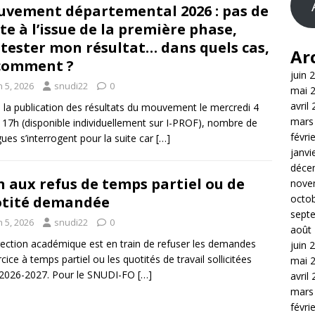
vement départemental 2026 : pas de
te à l’issue de la première phase,
tester mon résultat… dans quels cas,
Ar
comment ?
juin 
n 5, 2026
snudi22
0
mai 
avril
 la publication des résultats du mouvement le mercredi 4
mars
à 17h (disponible individuellement sur I-PROF), nombre de
févri
gues s’interrogent pour la suite car
[…]
janvi
déce
 aux refus de temps partiel ou de
nove
octo
tité demandée
sept
n 5, 2026
snudi22
0
août
rection académique est en train de refuser les demandes
juin 
rcice à temps partiel ou les quotités de travail sollicitées
mai 
 2026-2027. Pour le SNUDI-FO
[…]
avril
mars
févri