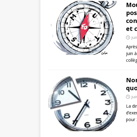
Mou
pos
con
et 
jui
Après
juin 
collè
Non
quo
jui
La di
d’exe
pour