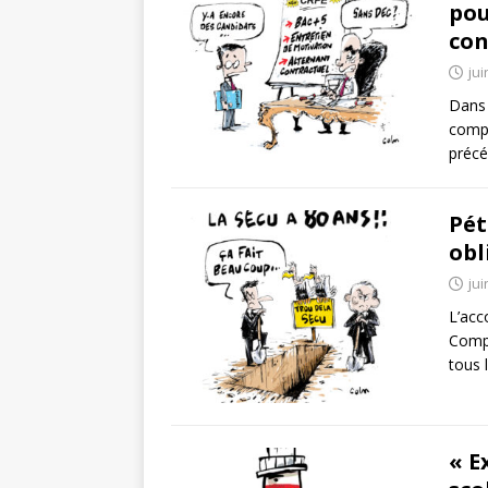
pou
con
jui
Dans 
compl
précé
Pét
obl
jui
L’acc
Compl
tous 
« E