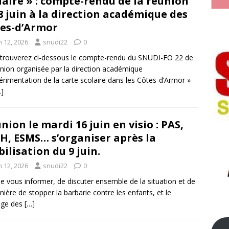
laire » : compte-rendu de la réunion
8 juin à la direction académique des
es-d’Armor
n 12, 2026
snudi22
0
trouverez ci-dessous le compte-rendu du SNUDI-FO 22 de
union organisée par la direction académique
érimentation de la carte scolaire dans les Côtes-d’Armor »
…]
nion le mardi 16 juin en visio : PAS,
H, ESMS… s’organiser après la
ilisation du 9 juin.
n 12, 2026
snudi22
0
de vous informer, de discuter ensemble de la situation et de
nière de stopper la barbarie contre les enfants, et le
age des
[…]