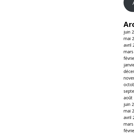
Ar
juin 
mai 
avril
mars
févri
janvi
déce
nove
octo
sept
août
juin 
mai 
avril
mars
févri